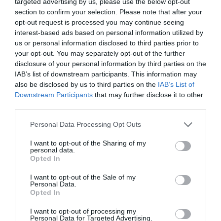
targeted advertising by us, please use the below opt-out
del borgo di Ispra
section to confirm your selection. Please note that after your
22 Luglio 2025
opt-out request is processed you may continue seeing
Il coordinamento provinciale di Italia Viva
interest-based ads based on personal information utilized by
si congratula con Ilaria Pagani per la
us or personal information disclosed to third parties prior to
vittoria a Saronno
your opt-out. You may separately opt-out of the further
2 Luglio 2025
disclosure of your personal information by third parties on the
Il nuovo Consiglio comunale di Saronno è
IAB’s list of downstream participants. This information may
“assemblato”, l’Amministrazione di Ilaria
also be disclosed by us to third parties on the
IAB’s List of
Pagani può partire
Downstream Participants
that may further disclose it to other
1 Luglio 2025
third parties.
Personal Data Processing Opt Outs
I want to opt-out of the Sharing of my
personal data.
Ultime News
Opted In
Due liste per la piccola Masciago Primo
I want to opt-out of the Sale of my
Personal Data.
Dalle dita al cuore: il varesino Max e la
Opted In
community globale del Subbuteo
I want to opt-out of processing my
Gorillas, si fa sul serio: al Jungle Field arriva
Personal Data for Targeted Advertising.