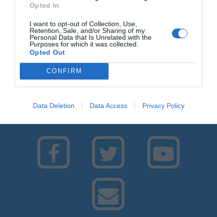
Opted In
il derby con i Rams
I want to opt-out of Collection, Use,
Piccolo e dinamico. Il circolo Acli nel cuore
Retention, Sale, and/or Sharing of my
Personal Data that Is Unrelated with the
del borgo di Ispra
Purposes for which it was collected.
Opted Out
Il coordinamento provinciale di Italia Viva si
congratula con Ilaria Pagani per la vittoria a
CONFIRM
Saronno
Data Deletion
Data Access
Privacy Policy