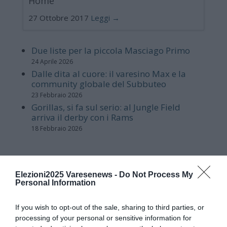
Home
27 Ottobre 2017
Leggi →
Due liste per la piccola Masciago Primo
24 Aprile 2026
Dalle dita al cuore: il varesino Max e la
community globale del Subbuteo
23 Febbraio 2026
Gorillas, si fa sul serio: al Jungle Field
arriva il derby con i Rams
18 Febbraio 2026
Home
Elezioni2025 Varesenews -
Do Not Process My
Personal Information
27 Ottobre 2017
Leggi →
If you wish to opt-out of the sale, sharing to third parties, or
processing of your personal or sensitive information for
Piccolo e dinamico. Il circolo Acli nel cuore