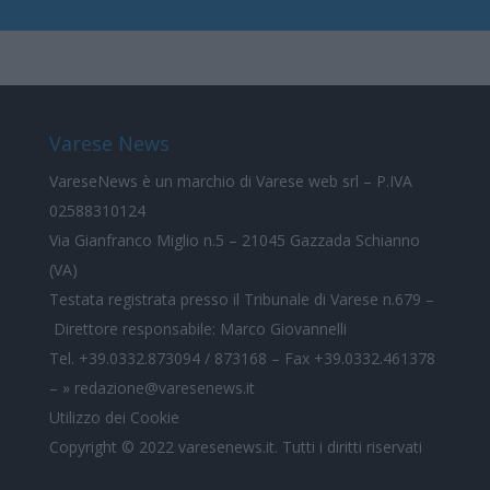
Varese News
VareseNews
è un marchio di Varese web srl – P.IVA
02588310124
Via Gianfranco Miglio n.5 – 21045 Gazzada Schianno
(VA)
Testata registrata presso il Tribunale di Varese n.679 –
Direttore responsabile: Marco Giovannelli
Tel. +39.0332.873094 / 873168 – Fax +39.0332.461378
–
» redazione@varesenews.it
Utilizzo dei Cookie
Copyright © 2022
varesenews.it
. Tutti i diritti riservati